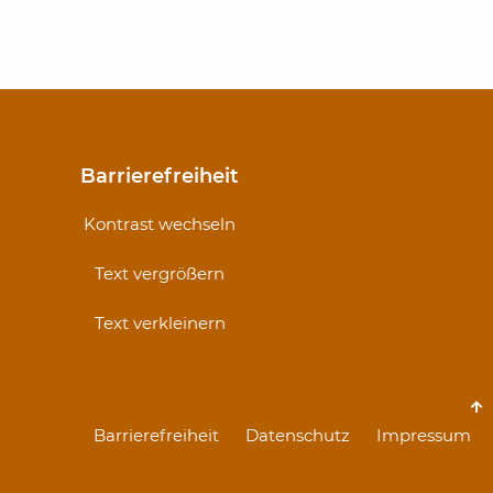
Barrierefreiheit
gation
Kontrast wechseln
springen
Text vergrößern
Text verkleinern
Navigation
Barrierefreiheit
Datenschutz
Impressum
überspringen