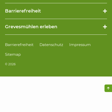
Navigation
Barrierefreiheit
überspringen
Navigation
Grevesmühlen erleben
überspringen
Navigation
Barrierefreiheit
Datenschutz
Impressum
überspringen
Sitemap
© 2026