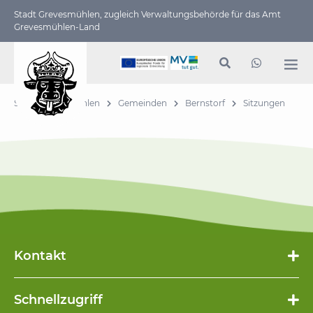
Stadt Grevesmühlen, zugleich Verwaltungs­behörde für das Amt
Grevesmühlen-Land
Stadt Grevesmühlen
Gemeinden
Bernstorf
Sitzungen
Kontakt
Schnellzugriff