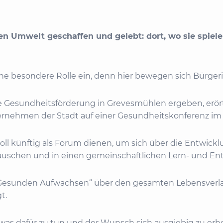
n Umwelt geschaffen und gelebt: dort, wo sie spielen
e besondere Rolle ein, denn hier bewegen sich Bürgeri
die Gesundheitsförderung in Grevesmühlen ergeben, er
rnehmen der Stadt auf einer Gesundheitskonferenz im 
oll künftig als Forum dienen, um sich über die Entw
tauschen und in einen gemeinschaftlichen Lern- und En
Gesunden Aufwachsen“ über den gesamten Lebensverlauf
t.
etwas dafür zu tun und der Wunsch sich ausgiebig zu er