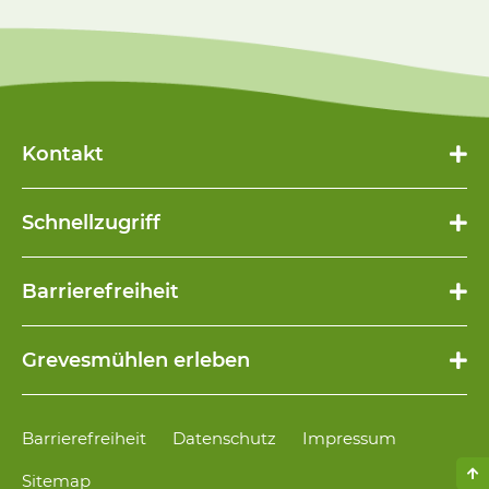
Kontakt
Schnellzugriff
Navigation
Barrierefreiheit
überspringen
Navigation
Grevesmühlen erleben
überspringen
Navigation
Barrierefreiheit
Datenschutz
Impressum
überspringen
Sitemap