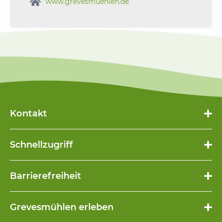

www.grevesmuehlen.de
Kontakt
Schnellzugriff
Navigation
Barrierefreiheit
überspringen
Navigation
Grevesmühlen erleben
überspringen