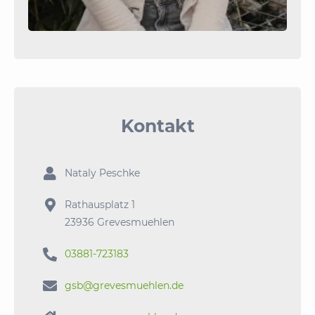
Kontakt

Nataly Peschke

Rathausplatz 1
23936 Grevesmuehlen

03881-723183

gsb@grevesmuehlen.de