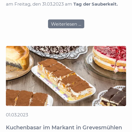
am Freitag, den 31.03.2023 am
Tag der Sauberkeit.
Kinder
Weiterlesen …
beteiligen
sich
am
Tag
der
Sauberkeit
01.03.2023
Kuchenbasar im Markant in Grevesmühlen