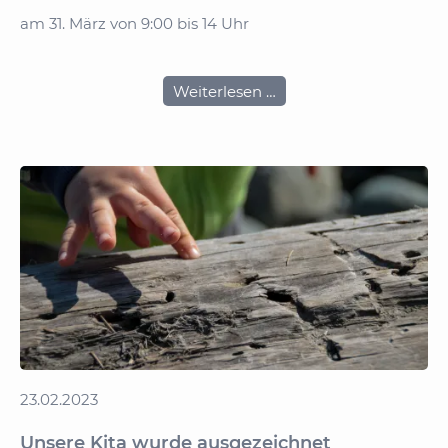
am 31. März von 9:00 bis 14 Uhr
Kuchenbasar
Weiterlesen …
im
Markant
in
Grevesmühlen
23.02.2023
Unsere Kita wurde ausgezeichnet