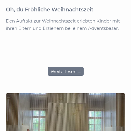
Oh, du Fröhliche Weihnachtszeit
Den Auftakt zur Weihnachtszeit erlebten Kinder mit
ihren Eltern und Erziehern bei einem Adventsbasar.
Hi
un
Oh,
Weiterlesen …
du
Fröhliche
Weihnachtszeit