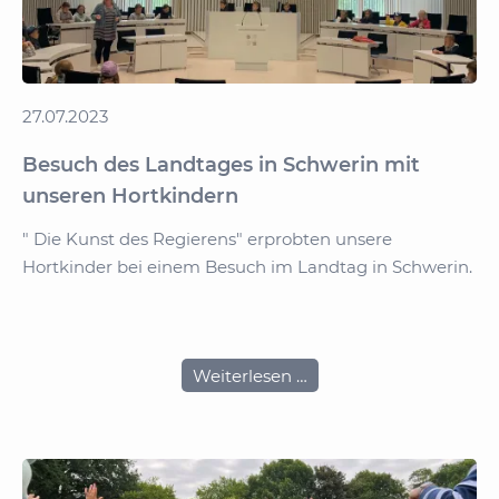
27.07.2023
Besuch des Landtages in Schwerin mit
unseren Hortkindern
" Die Kunst des Regierens" erprobten unsere
Hortkinder bei einem Besuch im Landtag in Schwerin.
De
Sc
Besuch
Weiterlesen …
des
Landtages
in
Schwerin
mit