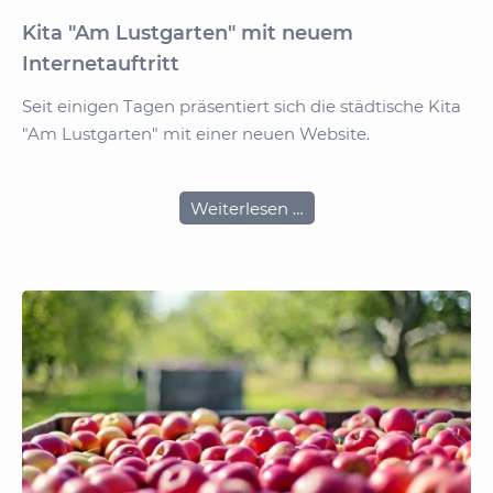
Kita "Am Lustgarten" mit neuem
Internetauftritt
Seit einigen Tagen präsentiert sich die städtische Kita
"Am Lustgarten" mit einer neuen Website.
Kita
Weiterlesen …
"Am
Lustgarten"
mit
neuem
Internetauftritt