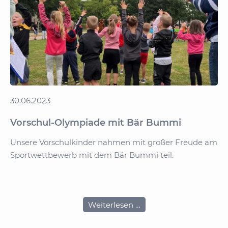
unseren
Hortkindern
30.06.2023
Vorschul-Olympiade mit Bär Bummi
Unsere Vorschulkinder nahmen mit großer Freude am
Sportwettbewerb mit dem Bär Bummi teil.
De
Vo
Vorschul-
Weiterlesen …
Olympiade
mit