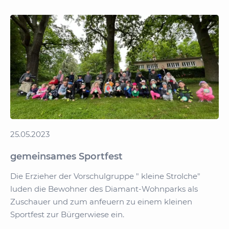
Bär
Bummi
25.05.2023
gemeinsames Sportfest
Die Erzieher der Vorschulgruppe " kleine Strolche"
luden die Bewohner des Diamant-Wohnparks als
Zuschauer und zum anfeuern zu einem kleinen
Sportfest zur Bürgerwiese ein.