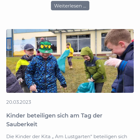
Der
Weiterlesen …
Osterhase
war
in
der
Kita
"Am
Lustgarten"
20.03.2023
Kinder beteiligen sich am Tag der
Sauberkeit
Die Kinder der Kita „ Am Lustgarten“ beteiligen sich