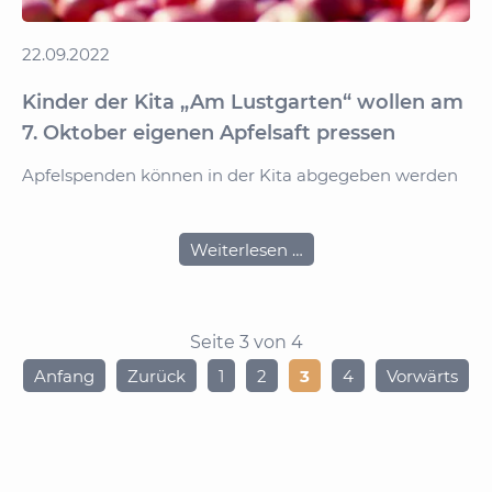
22.09.2022
Kinder der Kita „Am Lustgarten“ wollen am
7. Oktober eigenen Apfelsaft pressen
Apfelspenden können in der Kita abgegeben werden
Kinder
Weiterlesen …
der
Kita
„Am
Lustgarten“
Seite 3 von 4
wollen
am
Anfang
Zurück
1
2
3
4
Vorwärts
7.
Oktober
eigenen
Apfelsaft
pressen